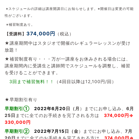
※スケジュールの詳細は講座開講日にお知らせします。
※開催日は変更の可能
性がございます。
※補習制度あり。
374,000円
（税込）
【受講料】
★講座期間中はスタジオで開催のレギュラーレッスンが受け
放題！
★補習制度有り・・・万が一講座をお休みされる場合には、
講座期間内に受講生と講師間でスケジュールを調整し、補習
を受けることができます。
3回まで補習無料！！
（4回目以降は12,100円/回）
★早期割引有り
早期割引①
2022年6月20
日（月
）までにお申し込み、
6
月
25日
までに全てのお手続きを完了される方は
374,000円⇒
330,000円
早期割引②
2022年7月15
日（金
）までにお申し込み、
7
月
20日
までに全てのお手続きを完了される方は
374,000円
⇒