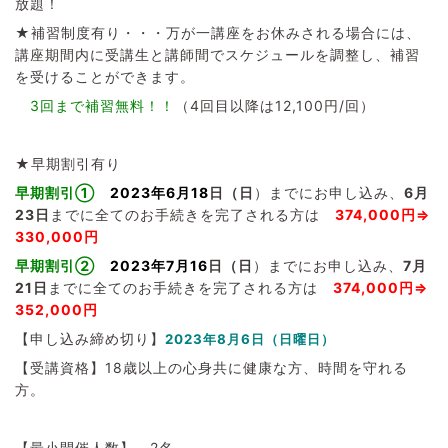
放題！
★補習制度有り・・・万が一講座をお休みされる場合には、
講座期間内に受講生と講師間でスケジュールを調整し、補習
を受けることができます。
3回まで補習無料！！
（4回目以降は12,100円/回）
★早期割引有り
早期割引①
2023年6月18
日（日
）までにお申し込み、
6
月
23日
までに全てのお手続きを完了される方は
374,000円⇒
330,000円
早期割引②
2023年7月16
日（日
）までにお申し込み、
7
月
21日
までに全てのお手続きを完了される方は
374,000円
⇒
352,000円
【申し込み締め切り】
2023年8月6日（日曜日）
【受講資格】18歳以上の心身共に健康な方、時間を守れる
方。
【最小開催人数】 2名