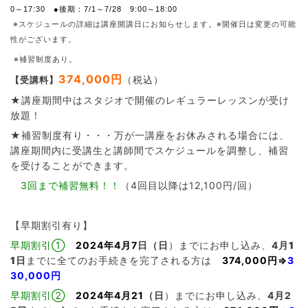
0～17:30 ●後期：7/1～7/28 9:00～18:00
※スケジュールの詳細は講座開講日にお知らせします。
※開催日は変更の可能
性がございます。
※補習制度あり。
374,000円
（税込）
【受講料】
★講座期間中はスタジオで開催のレギュラーレッスンが受け
放題！
★補習制度有り・・・万が一講座をお休みされる場合には、
講座期間内に受講生と講師間でスケジュールを調整し、補習
を受けることができます。
3回まで補習無料！！
（4回目以降は12,100円/回）
【早期割引有り】
早期割引①
2024年4月7
日（日
）までにお申し込み、
4
月1
1
日
までに全てのお手続きを完了される方は
374,000円⇒
3
30,000円
早期割引②
2024年4月21
（日
）までにお申し込み、
4
月
2