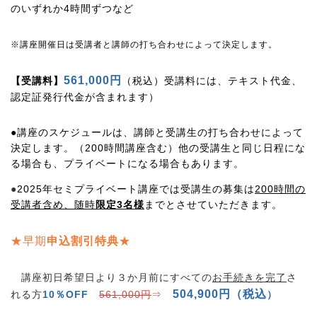
のいずれか4時間ずつなど
※講座開催日は受講者と講師の打ち合わせによって決定します。
561,000円
【受講料】
（税込）受講料には、テキスト代金、
認定証発行代金が含まれます）
●講座のスケジュールは、講師と受講生の打ち合わせによって
決定します。（200時間講座含む）他の受講生と同じ日程にな
る場合も、プライベートになる場合もあります。
●
2025年セミプライベート講座では受講生の募集は
200時間の
受講者含め、随時
限定3名様
までとさせていただきます。
★早期
申込割引特典
★
講座初日希望日より３か月前にすべての
お手続きを完了
さ
504,900円（税込
れる方
10％OFF
561,000円
⇒
）