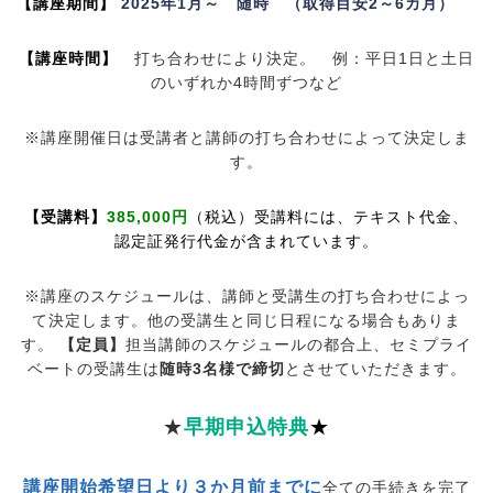
【講座期間】
2025年1月～ 随時 （取得目安2～6カ月）
【講座時間】
打ち合わせにより決定。 例：平日1日と土日
のいずれか4時間ずつなど
※講座開催日は受講者と講師の打ち合わせによって決定しま
す。
【受講料】
385,000円
（税込）受講料には、テキスト代金、
認定証発行代金が含まれています。
※講座のスケジュールは、講師と受講生の打ち合わせによっ
て決定します。他の受講生と同じ日程になる場合もありま
す。
【定員】
担当講師のスケジュールの都合上、セミプライ
ベートの受講生は
随時3名様で締切
とさせていただきます。
★
早期申込特典
★
講座開始希望日より３か月前までに
全ての手続きを完了