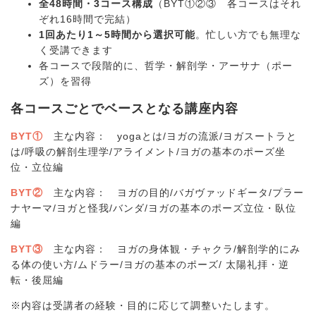
全48時間・3コース構成
（BYT①②③ 各コースはそれ
ぞれ16時間で完結）
1回あたり1～5時間から選択可能
。忙しい方でも無理な
く受講できます
各コースで段階的に、哲学・解剖学・アーサナ（ポー
ズ）を習得
各コースごとでベースとなる講座内容
BYT①
主な内容： yogaとは/ヨガの流派/ヨガスートラと
は/呼吸の解剖生理学/アライメント/ヨガの基本のポーズ坐
位・立位編
BYT②
主な内容： ヨガの目的/バガヴァッドギータ/プラー
ナヤーマ/ヨガと怪我/バンダ/ヨガの基本のポーズ立位・臥位
編
BYT③
主な内容： ヨガの身体観・チャクラ/解剖学的にみ
る体の使い方/ムドラー/ヨガの基本のポーズ/ 太陽礼拝・逆
転・後屈編
※内容は受講者の経験・目的に応じて調整いたします。