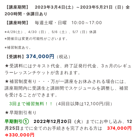
【講座期間】
2023年3月4日(土）～2023年5月21日（日）全
200時間・休講日あり
毎週土曜・日曜 10:00～17:00
【講座時間】
※4/29(土）、4/30（日）、5/6（土）、5/7（日）休講
※開催日は変更の可能性がございます。
※補習制度あり。
374,000円
（税込）
【受講料】
★受講料にはテキスト代金、終了証発行代金、3ヵ月のレギュ
ラーレッスンチケットが含まれます。
★補習制度有り・・・万が一講座をお休みされる場合には、
講座期間内に受講生と講師間でスケジュールを調整し、補習
を受けることができます。
3回まで補習無料！！
（4回目以降は12,100円/回）
★早期割引有り
早期割引①
2022年12月20
日（火
）までにお申し込み、
12
月25日
までに全てのお手続きを完了される方は
374,000円
⇒330,000円