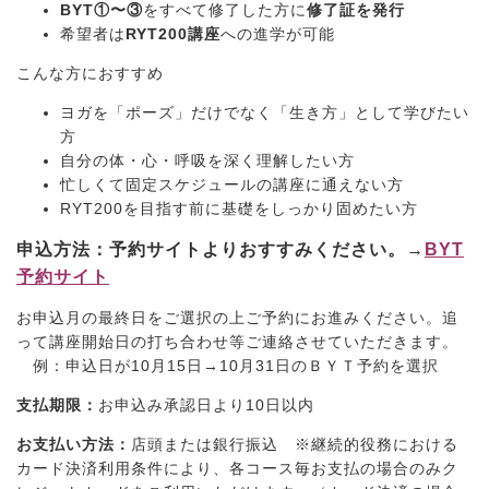
BYT①〜③
をすべて修了した方に
修了証を発行
希望者は
RYT200講座
への進学が可能
こんな方におすすめ
ヨガを「ポーズ」だけでなく「生き方」として学びたい
方
自分の体・心・呼吸を深く理解したい方
忙しくて固定スケジュールの講座に通えない方
RYT200を目指す前に基礎をしっかり固めたい方
申込方法：予約サイトよりおすすみください。→
BYT
予約サイト
お申込月の最終日をご選択の上ご予約にお進みください。追
って講座開始日の打ち合わせ等ご連絡させていただきます。
例：申込日が10月15日→10月31日のＢＹＴ予約を選択
支払期限：
お申込み承認日より10日以内
お支払い方法：
店頭または銀行振込 ※継続的役務における
カード決済利用条件により、各コース毎お支払の場合のみク