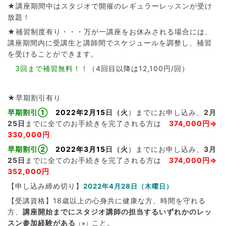
★講座期間中はスタジオで開催のレギュラーレッスンが受け
放題！
★補習制度有り・・・万が一講座をお休みされる場合には、
講座期間内に受講生と講師間でスケジュールを調整し、補習
を受けることができます。
3回まで補習無料！！
（4回目以降は12,100円/回）
★早期割引有り
早期割引①
2022年2月15
日（火
）までにお申し込み、
2
月
25日
までに全てのお手続きを完了される方は
374,000円⇒
330,000円
早期割引②
2022年3月15
日（火
）までにお申し込み、
3
月
25日
までに全てのお手続きを完了される方は
374,000円
⇒
352,000円
【申し込み締め切り】
2022年4月28日（木曜日）
【受講資格】18歳以上の心身共に健康な方、時間を守れる
方、
講座開始までにスタジオ講師の担当するいずれかのレッ
スン参加経験がある
こと。
（※）