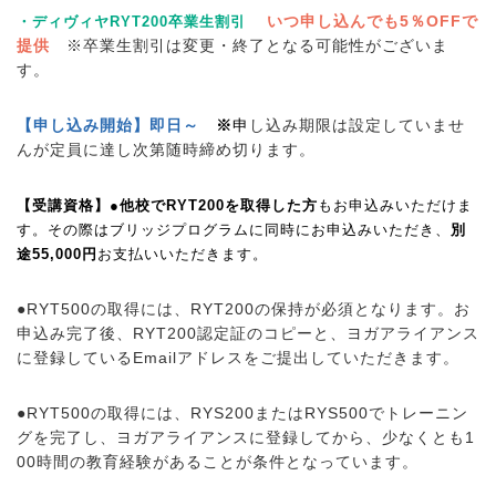
いつ申し込んでも5％OFFで
・ディヴィヤRYT200卒業生割引
提供
※卒業生割引は変更・終了となる可能性がございま
す。
【申し込み開始】即日～
※
申
し込み期限は設定していませ
んが定員に達し次第随時締め切ります。
【受講資格】
●
他校でRYT200を取得した方
もお申込みいただけま
す。その際はブリッジプログラムに同時にお申込みいただき、
別
途55,000円
お支払いいただきます。
●RYT500の取得には、RYT200の保持が必須となります。お
申込み完了後、RYT200認定証のコピーと、ヨガアライアンス
に登録しているEmailアドレスをご提出していただきます。
●RYT500の取得には、RYS200またはRYS500でトレーニン
グを完了し、ヨガアライアンスに登録してから、少なくとも1
00時間の教育経験があることが条件となっています。