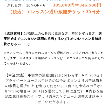
385,000円⇒346,500円
される方 10％OFF★
（税込）＋レッスン通い放題チケット30日分
【受講資格】
18歳以上の心身共に健康な方、時間を守れる方、
講
座開始までにスタジオ講師の担当するいずれかのレッスン参加経
験がある
こと。
（※）
※当スクールで行うヨガのスタイルを理解されている方のみご参加いた
だけます。※当スタジオ講師のレッスンは、スタジオ以外で開催のもの
でもかまいません。
【申込方法】
◆
実際の講座開始日に関わらず
、RYT200セミ
プライベートコースお申込みのは予約ボタンより
お申込当月
の末日
を選択の上
お進みください。（例：お申込みの日が3
月10日の場合⇒3月31日を選択して予約に進む）
◆内容を確
認次第詳細等スタッフより講座スケジュール調整の連絡をさ
せていただきます。