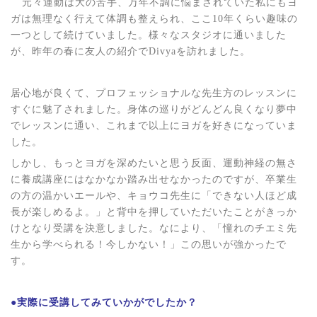
元々運動は大の苦手、万年不調に悩まされていた私にもヨ
ガは無理なく行えて体調も整えられ、ここ
10
年くらい趣味の
一つとして続けていました。様々なスタジオに通いました
が、昨年の春に友人の紹介で
Divya
を訪れました。
居心
地が良くて、プロフェッショナルな先生方のレッスンに
すぐに魅了されました。身体の巡りがどんどん良くなり夢中
でレッスンに通い、これまで以上にヨガを好きになっていま
した。
しかし、もっとヨガを深めたいと思う反面、運動神経の無さ
に養成講座にはなかなか踏み出せなかったのですが、卒業生
の方の温かいエールや、キョウコ先生に「できない人ほど成
長が楽しめるよ。」と背中を押していただいたことがきっか
けとなり受講を決意しました。なにより、「憧れのチエミ先
生から学べられる！今しかない！」この思いが強かったで
す。
●実際に受講してみていかがでしたか？