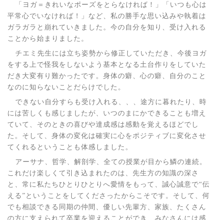
「ヨガ＝きれいなポーズをとらなければ！」「いつも心は
平常心でいなければ！」など、私の勝手な思い込みや執着は
ガラガラと崩れていきました。今の自分を知り、受け入れる
ことから始まりました。
チエミ先生には立ち姿勢から修正していただき、今後ヨガ
をする上で怪我をしないよう基本となる土台作りをしていた
だき大変有り難かったです。身体の癖、心の癖、自分のこと
なのに知らないことだらけでした。
できない自分すらも受け入れる、、、途方に暮れたり、時
には苦しくも感じましたが、いつのまにかできることも増え
ていて、そのときの喜びや達成感は感動を覚えるほどでし
た。そして、身体の変化は確実に心をポジティブに変化させ
てくれるということも体感しました。
アーサナ、哲学、解剖学、全ての授業が目から鱗の連続。
これだけ楽しくて引き込まれたのは、先生方の知識の深さ
と、常に私たちひとりひとりへ愛情をもって、誠心誠意で“伝
える”ということをしてくださったからこそです。そして、何
でも相談できる同期の仲間、優しい先輩方、家族、たくさん
の方に支えられて卒業を迎えることができ、みなさんには感