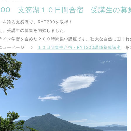
T200 支笏湖１０日間合宿 受講生の
一を誇る支笏湖で、RYT200を取得！
期、受講生の募集を開始しました。
ライン学習を含めた２００時間集中講座です。壮大な自然に囲まれ
ニューページ ⇒
１０日間集中合宿・RYT200講師養成講座
をご