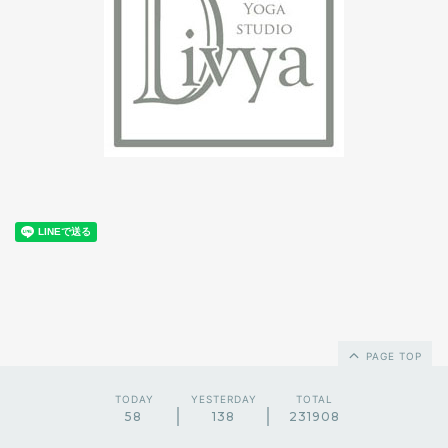
PAGE TOP
TODAY
YESTERDAY
TOTAL
58
138
231908