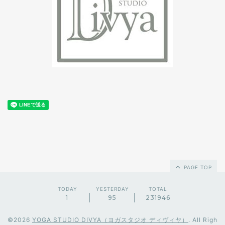
PAGE TOP
TODAY
YESTERDAY
TOTAL
1
95
231946
©2026
YOGA STUDIO DIVYA（ヨガスタジオ ディヴィヤ）
. All Righ