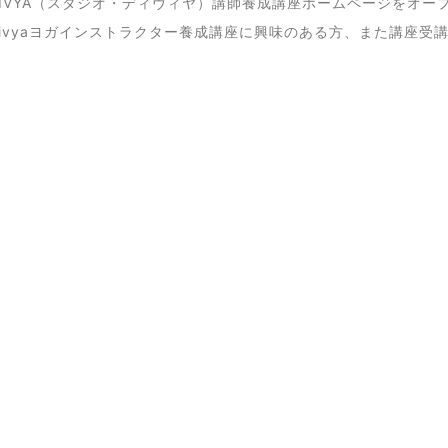
io DIVYA（スタジオ・ディヴィヤ）講師養成講座ホームページをオ
io Divyaヨガインストラクター養成講座に興味のある方、また講座