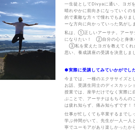
一生徒としてDivyaに通い、ヨ
晴れやかに前向きになっていくの
的で素敵な方々で憧れでもありまし
ーな方向に向かっていった気がし
私は、①正しいアーサナ。アーサ
になりたい！ ②自分の心と身体
③私を変えたヨガを教えてくれた
思い、養成講座の受講を決意しま
●実際に受講してみていかがでし
今までは、一種のエクササイズと
お話、受講生同士のディスカッシ
授業では、座学だけでなく実際に
ぶことで、アーサナはもちろんの
は疲れ知らず、痛み知らずです！
仕事が忙しくても卒業するまでし
学ぶ仲間がいて、先生が一人一人
寧でユーモアがあり楽しかったか