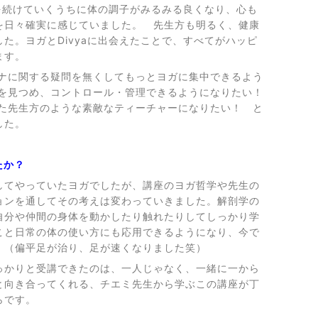
ガを続けていくうちに体の調子がみるみる良くなり、心も
を日々確実に感じていました。 先生方も明るく、健康
た。ヨガとDivyaに出会えたことで、すべてがハッピ
ます。
ナに関する疑問を無くしてもっとヨガに集中できるよう
を見つめ、コントロール・管理できるようになりたい！
先生方のような素敵なティーチャーになりたい！ と
した。
たか？
してやっていたヨガでしたが、講座のヨガ哲学や先生の
ョンを通してその考えは変わっていきました。解剖学の
自分や仲間の身体を動かしたり触れたりしてしっかり学
こと日常の体の使い方にも応用できるようになり、今で
！（偏平足が治り、足が速くなりました笑）
っかりと受講できたのは、一人じゃなく、一緒に一から
と向き合ってくれる、チエミ先生から学ぶこの講座が丁
らです。